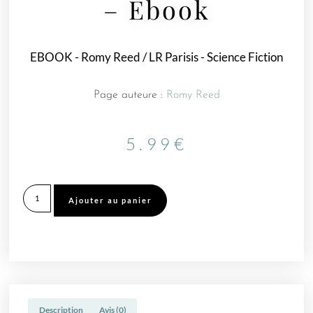
– Ebook
EBOOK
-
Romy Reed / LR Parisis
-
Science Fiction
Page auteure :
Romy Reed
5.99
€
Ajouter au panier
Description
Avis (0)