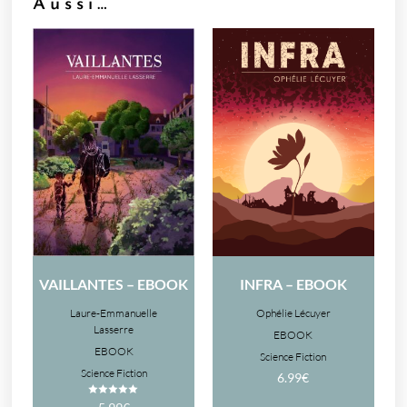
Aussi…
VAILLANTES – EBOOK
INFRA – EBOOK
Laure-Emmanuelle
Ophélie Lécuyer
Lasserre
EBOOK
EBOOK
Science Fiction
Science Fiction
6.99
€
Note