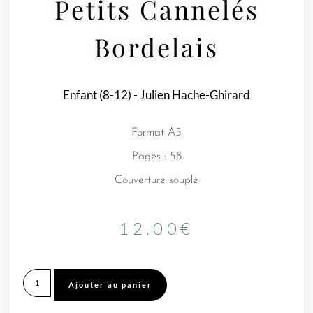
Petits Cannelés
Bordelais
Enfant (8-12)
-
Julien Hache-Ghirard
Format A5
Pages : 58
Couverture souple
12.00
€
Ajouter au panier