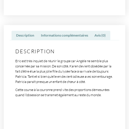
Description
Informations complémentaires
Avis (0)
DESCRIPTION
Eric est très inquiet de réunir le groupe car Angèle ne semble plus
concernée par sa mission. De son côté, Karen devient obsédée par la
fait d’être élue la plus jolie fille du lycée face à sa rivale de toujours:
Patricia. Tant et si bien qu’elle en devient odieuse avec son entourage.
Patricia paraît presque un enfant de chœur à côté.
Cette course à la couronne prend vite des proportions démesurées
quand l’obsession se transmet également au reste du monde.