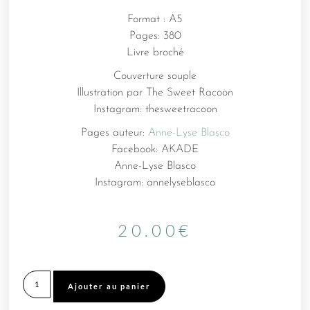
Format : A5
Pages: 380
Livre broché
Couverture souple
Illustration par The Sweet Racoon
Instagram: thesweetracoon
Pages auteur:
Anne-Lyse Blasco
Facebook: AKADE
Anne-Lyse Blasco
Instagram: annelyseblasco
20.00
€
Ajouter au panier