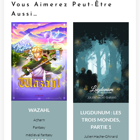
Vous Aimerez Peut-Être
Aussi…
WAZAHL
LUGDUNUM : LES
TROIS MONDES,
Azharn
PARTIE 1
Fantasy
médiéval fantasy
Julien Hache-Ghirard