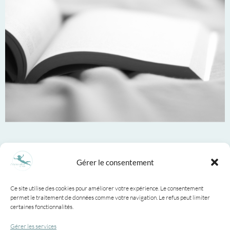
Basée en Bourgogne-Franche-
Gérer le consentement
Comté
Ce site utilise des cookies pour améliorer votre expérience. Le consentement
permet le traitement de données comme votre navigation. Le refus peut limiter
contact@lentre-reve-
certaines fonctionnalités.
edition.com
Gérer les services